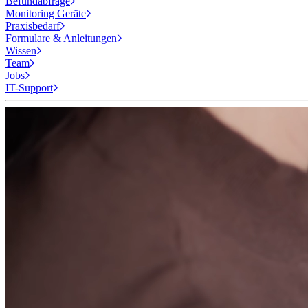
Befundabfrage
Monitoring Geräte
Praxisbedarf
Formulare & Anleitungen
Wissen
Team
Jobs
IT-Support