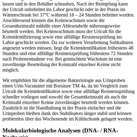
lassen und in den Behälter schrauben. Nach der Beimpfung kann
der Uricult unbebrütet ins Labor geschickt oder in der Praxis im
Wärmeschrank bei 37°C während 18 – 24 Stunden bebrütet werden.
Anschliessend können das Keimwachstum sowie die
Gesamtkeimzahl mithilfe einer Ablesetabelle näherungsweise
beurteilt werden. Bei Keimwachstum muss der Uricult für die
Keimidentifizierung sowie eine allfällige Resistenzprüfung ins
Labor geschickt werden. Da zur weiteren Verarbeitung Subkulturen
angesetzt werden müssen, liegt die Keimidentifikation frühestens 48
Stunden und eine allfällige Resistenzprüfung frühestens 72 Stunden
nach Probenentnahme vor. Bei gemischtem Wachstum ist eine
zuverlässige Beurteilung der Keimzahl einzelner Keime nicht
möglich.
Wir empfehlen für die allgemeine Bakteriologie aus Urinproben
einen Urin-Vacutainer mit Borsäure TM 4a, da im Vergleich zum
Uricult die Keimidentifikation sowie eine allfällige Resistenzprüfung
schneller vorliegen und sowohl die Gesamtkeimzahl als auch die
Keimzahl einzelner Keime zuverlässiger beurteilt werden können.
Zusätzlich ist die Handhabung in der Praxis einfacher und die
Urinproben bleiben dank des Stabilisators länger stabil und können
problemlos über das Wochenende im Kühlschrank gelagert werden.
Molekularbiologische Analysen (DNA- / RNA-