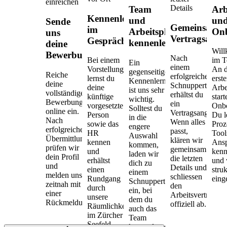
einreichen
Details
Arb
Team
Kennenlernen
un
und
Sende
Gemeinsamer
im
On
Arbeitsplatz
uns
Vertragsabsch
Gespräch
kennenlernen
deine
Wil
Bewerbung
Nach
Bei einem
im T
Ein
einem
Vorstellungsgespräch
An 
gegenseitiges
Reiche
erfolgreichen
lernst du
erst
Kennenlernen
deine
Schnuppertag
deine
Arbe
ist uns sehr
vollständigen
erhältst du
künftige
start
wichtig.
Bewerbungsunterlagen
ein
vorgesetzte
Onbo
Solltest du
online ein.
Vertragsangebot.
Person
Du l
in die
Nach
Wenn alles
sowie das
Proz
engere
erfolgreicher
passt,
HR
Tool
Auswahl
Übermittlung
klären wir
kennen
Ansp
kommen,
prüfen wir
gemeinsam
und
ken
laden wir
dein Profil
die letzten
erhältst
und 
dich zu
und
Details und
einen
struk
einem
melden uns
schliessen
Rundgang
einge
Schnuppertag
zeitnah mit
den
durch
ein, bei
einer
Arbeitsvertrag
unsere
dem du
Rückmeldung.
offiziell ab.
Räumlichkeiten
auch das
im Zürcher
Team
Seefeld.
kennenlernst.