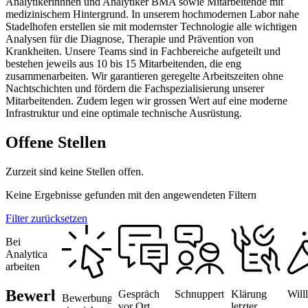
Analytikerinnnen und Analytiker BMA sowie Mitarbeitende mit
medizinischem Hintergrund. In unserem hochmodernen Labor nahe
Stadelhofen erstellen sie mit modernster Technologie alle wichtigen
Analysen für die Diagnose, Therapie und Prävention von
Krankheiten. Unsere Teams sind in Fachbereiche aufgeteilt und
bestehen jeweils aus 10 bis 15 Mitarbeitenden, die eng
zusammenarbeiten. Wir garantieren geregelte Arbeitszeiten ohne
Nachtschichten und fördern die Fachspezialisierung unserer
Mitarbeitenden. Zudem legen wir grossen Wert auf eine moderne
Infrastruktur und eine optimale technische Ausrüstung.
Offene Stellen
Zurzeit sind keine Stellen offen.
Keine Ergebnisse gefunden mit den angewendeten Filtern
Filter zurücksetzen
Bei
Analytica
arbeiten
Bewerbungsprozess
Klärung
Gespräch
Will
Schnuppertag
Bewerbung
letzter
vor Ort